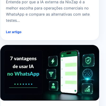
Entenda por que a IA externa da NixZap é a
melhor escolha para operações comerciais no
WhatsApp e compare as alternativas com sete
testes…
Ler artigo